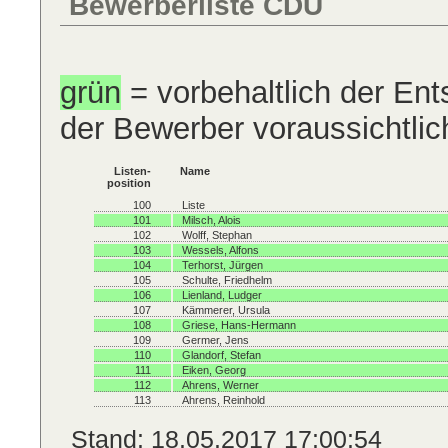
Bewerberliste CDU
grün
= vorbehaltlich der En
der Bewerber voraussichtlic
Listen-
Name
position
100
Liste
101
Milsch, Alois
102
Wolff, Stephan
103
Wessels, Alfons
104
Terhorst, Jürgen
105
Schulte, Friedhelm
106
Lienland, Ludger
107
Kämmerer, Ursula
108
Griese, Hans-Hermann
109
Germer, Jens
110
Glandorf, Stefan
111
Eiken, Georg
112
Ahrens, Werner
113
Ahrens, Reinhold
Stand: 18.05.2017 17:00:54